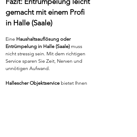
Fazit: Entrümpelung leicht 
gemacht mit einem Profi 
in Halle (Saale)
Eine 
Haushaltsauflösung oder 
Entrümpelung in Halle (Saale)
 muss 
nicht stressig sein. Mit dem richtigen 
Service sparen Sie Zeit, Nerven und 
unnötigen Aufwand. 
Hallescher Objektservice
 bietet Ihnen 
einen 
professionellen 
Entrümpelungsdienst mit 
Wertanrechnung, fachgerechter 
Entsorgung und besenreiner Übergabe.
🔹 
Kostenlose Besichtigung & Angebot
🔹 
Schnelle & transparente Abwicklung