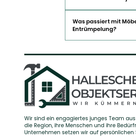
der gewünschte Leistu
können, empfehlen wir e
Eine Besichtigung vor O
transparentes, unverbin
die Gegebenheiten des 
Was passiert mit Möb
Sie bereits vor Beginn 
dieser Grundlage erstel
Entrümpelung?
Kosten Sie rechnen kön
Angebot. So erhalten S
planen.
Verwertbare Möbel, Ha
sinnvollen Weiterverwe
fachgerecht, umweltbew
berücksichtigen wir au
entsorgt werden sollen.
Ihren individuellen Vor
Wir sind ein engagiertes junges Team aus
die Region, ihre Menschen und ihre Bedürfn
Unternehmen setzen wir auf persönlichen S