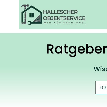
Ratgeber
Wis
03