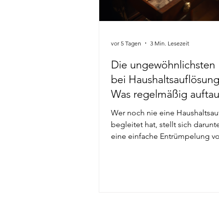
vor 5 Tagen
3 Min. Lesezeit
Die ungewöhnlichsten
bei Haushaltsauflösun
Was regelmäßig auftau
und oft übersehen wir
Wer noch nie eine Haushaltsau
begleitet hat, stellt sich darunt
eine einfache Entrümpelung v
werden abgebaut, Kartons aus
und nicht mehr benötigte Geg
entsorgt. Die Realität sieht jed
anders aus. Gerade bei Wohn
Häusern, die über Jahrzehnte
wurden, kommen immer wiede
zum Vorschein, mit denen nie