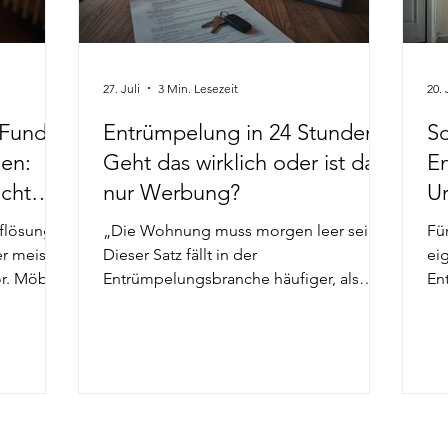
27. Juli
3 Min. Lesezeit
20. 
 Funde
Entrümpelung in 24 Stunden:
S
gen:
Geht das wirklich oder ist das
E
cht
nur Werbung?
Ur
d
ri
flösung
„Die Wohnung muss morgen leer sein.“
Fü
er meist
Dieser Satz fällt in der
ei
or. Möbel
Entrümpelungsbranche häufiger, als
En
geräumt
viele Menschen vermuten. Besonders
un
enstände
nach einem Todesfall, vor einer
Be
och häufig
Wohnungsübergabe, bei einem
üb
ungen und
kurzfristigen Immobilienverkauf oder
sic
 bewohnt
nach einer überraschenden Kündigung
da
r Dinge
geraten Eigentümer, Mieter und
Ra
mand
Angehörige oft unter enormen
Ni