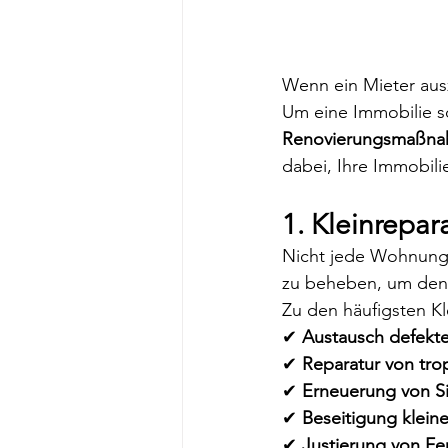
Wenn ein Mieter ausz
Um eine Immobilie sc
Renovierungsmaßn
dabei, Ihre Immobili
1. Kleinrepa
Nicht jede Wohnung 
zu beheben, um den 
Zu den häufigsten K
✔ 
Austausch defekter
✔ 
Reparatur von tr
✔ 
Erneuerung von Si
✔ 
Beseitigung klein
✔ 
Justierung von Fe