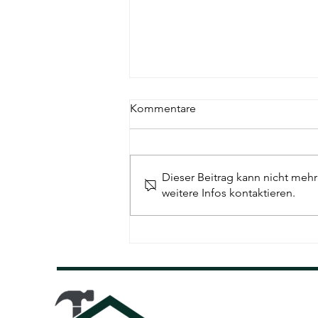
Kommentare
Dieser Beitrag kann nicht meh
weitere Infos kontaktieren.
Die ungewöhnlichsten Funde
bei Haushaltsauflösungen:
Was regelmäßig auftaucht
und oft übersehen wird