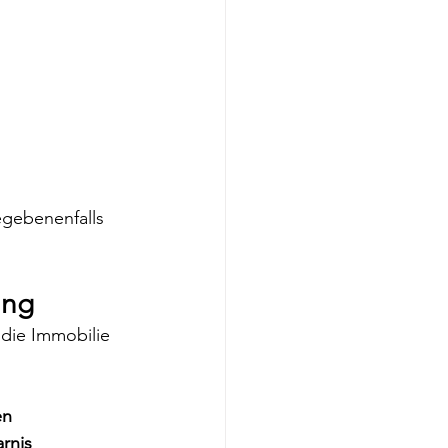
gebenenfalls 
ung
die Immobilie 
en
arnis