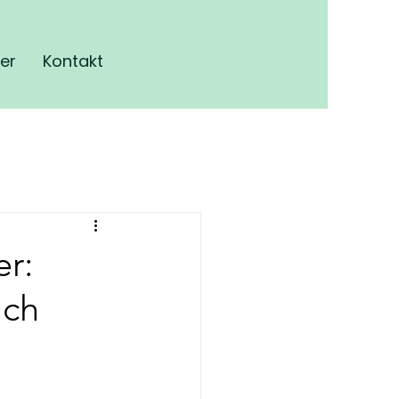
er
Kontakt
er:
ach