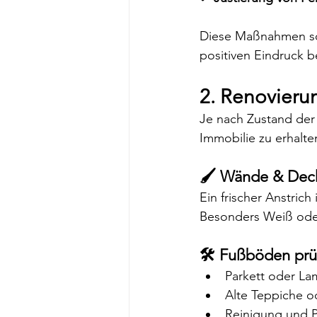
Diese Maßnahmen sor
positiven Eindruck b
2. Renovieru
Je nach Zustand der
Immobilie zu erhalt
🖌 Wände & Deck
Ein frischer Anstrich
Besonders Weiß oder
🛠 Fußböden prü
Parkett oder La
Alte Teppiche o
Reinigung und P