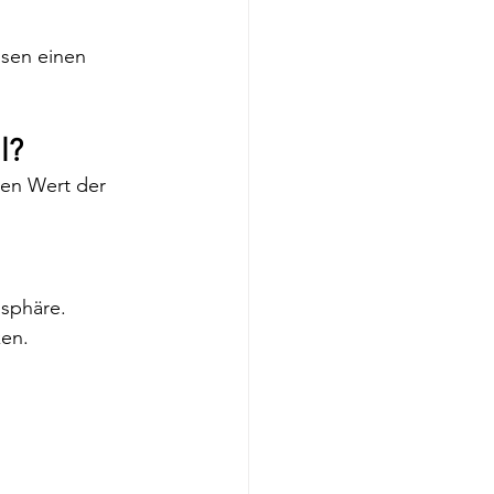
sen einen 
l?
en Wert der 
osphäre. 
ken.