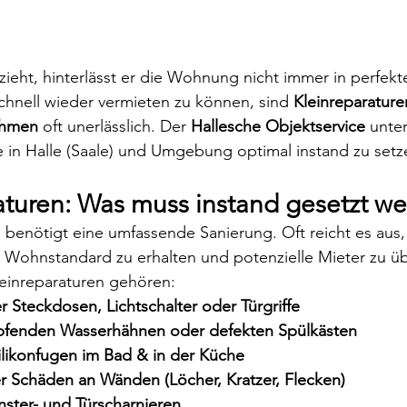
ieht, hinterlässt er die Wohnung nicht immer in perfek
hnell wieder vermieten zu können, sind 
Kleinreparature
ahmen
 oft unerlässlich. Der 
Hallesche Objektservice
 unter
e in Halle (Saale) und Umgebung optimal instand zu setz
raturen: Was muss instand gesetzt w
benötigt eine umfassende Sanierung. Oft reicht es aus,
Wohnstandard zu erhalten und potenzielle Mieter zu ü
leinreparaturen gehören:
 Steckdosen, Lichtschalter oder Türgriffe
opfenden Wasserhähnen oder defekten Spülkästen
likonfugen im Bad & in der Küche
er Schäden an Wänden (Löcher, Kratzer, Flecken)
nster- und Türscharnieren