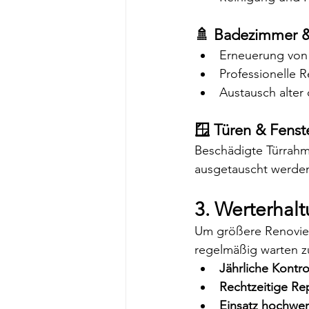
🚿 Badezimmer &
Erneuerung von
Professionelle 
Austausch alter
🪟 Türen & Fenste
Beschädigte Türrahm
ausgetauscht werden
3. Werterhal
Um größere Renovieru
regelmäßig warten zu
Jährliche Kontro
Rechtzeitige Re
Einsatz hochwert