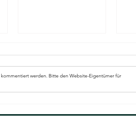
r kommentiert werden. Bitte den Website-Eigentümer für
Entrümpelung in 24 Stunden:
Schi
Geht das wirklich oder ist das
Entr
nur Werbung?
Ursa
richt