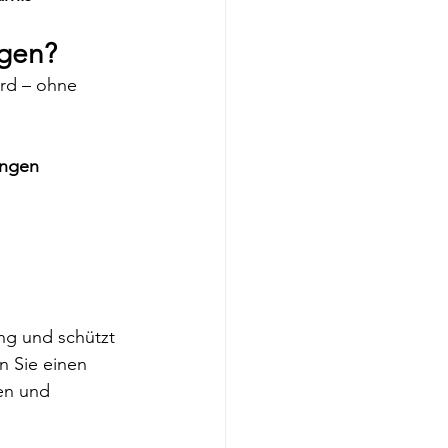
agen?
ird – ohne 
ungen
ng und schützt 
n Sie einen 
en und 