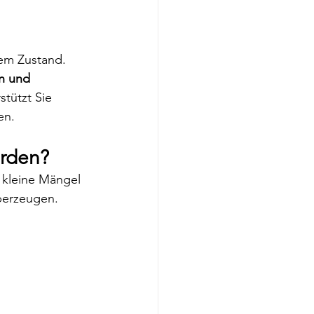
tem Zustand. 
n und 
stützt Sie 
en.
erden?
 kleine Mängel 
berzeugen.