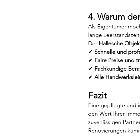
4. Warum den
Als Eigentümer möcht
lange Leerstandszei
Der 
Hallesche Objek
✔ 
Schnelle und prof
✔ 
Faire Preise und 
✔ 
Fachkundige Berat
✔ 
Alle Handwerkslei
Fazit
Eine gepflegte und 
den Wert Ihrer Immob
zuverlässigen Partne
Renovierungen kümm