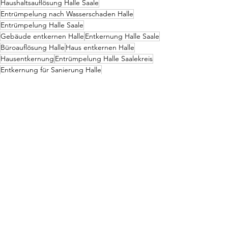
Haushaltsauflösung Halle Saale
Entrümpelung nach Wasserschaden Halle
Entrümpelung Halle Saale
Gebäude entkernen Halle
Entkernung Halle Saale
Büroauflösung Halle
Haus entkernen Halle
Hausentkernung
Entrümpelung Halle Saalekreis
Entkernung für Sanierung Halle
Gerichtsvollzieher Halle
Hausverwaltung Halle
Wohnungsauflösung Halle Saale
Sperrmüll entsorgen Halle Saale
Messie-Wohnung entrümpeln Halle Saale
Immobilien
Hausverwaltung Service Halle
Wohnungsräumung Halle (Saale)
Räumung nach Kündigung
Vermieter Tipps Halle
Haushaltsauflösung
Alle ansehen
Aktuelle Beiträge